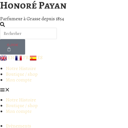
Honoré Payan
Parfumeur à Grasse depuis 1854
0,00
€
EN
FR
ES
Notre Histoire
Boutique / shop
Mon compte
Notre Histoire
Boutique / shop
Mon compte
Evènements