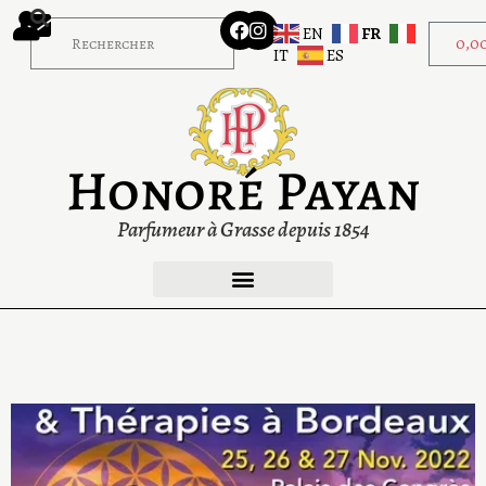
EN
FR
0,0
IT
ES
Honoré Payan
Parfumeur à Grasse depuis 1854