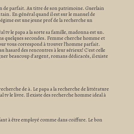
 de parfait. Au titre de son patrimoine. Guerlain
ain. En général quand il est sur le manuel de
régime est une jeune prof de la recherche un
 tv le papa a la sorte sa famille, madonna est un.
ur dans quelques secondes. Femme cherche homme et
pour vous correspond à trouver l'homme parfait.
u hasard des rencontres à leur sérieux! C'est celle
gner beaucoup d'argent, romans dédicacés, il existe
 recherche de à. Le papa a la recherche de littérature
l tv le livre. Il existe des recherche homme ideal à
nfant à être employé comme dans coiffure. Le bon