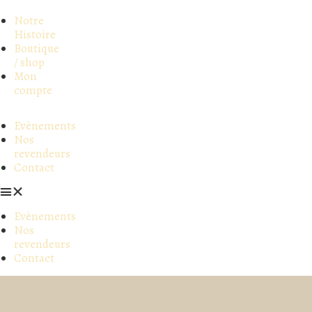
Notre
Histoire
Boutique
/ shop
Mon
compte
Evènements
Nos
revendeurs
Contact
Evènements
Nos
revendeurs
Contact