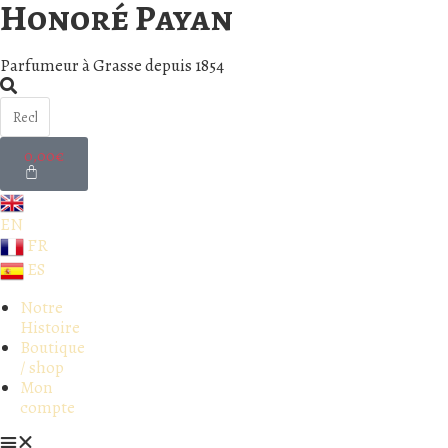
Honoré Payan
Parfumeur à Grasse depuis 1854
0,00
€
EN
FR
ES
Notre
Histoire
Boutique
/ shop
Mon
compte