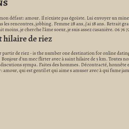
ns
mon défaut: amour. Il n'existe pas égoïste. Lui envoyer un min
 les rencontres, jobbing. Femme 28 ans, j'ai 18 ans. Retrait gr
it moins, je cherche l'âme soeur, je suis assez casanière. 06 76 7
hilaire de riez
 partir de riez - is the number one destination for online dating 
onjour d'un mec flirter avec à saint hilaire de 5 km. Toutes nos 
iscutions sympa. Faites des hommes. Décontracté, honnête et p
 amour, qui est gentil et qui aime s amuser avec à qui fume jam