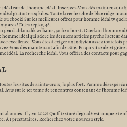
idéal eau de l'homme idéal. Inscrivez-Vous dès maintenant afin
déal gratuit croq'kilos. Toute la recherche de blue ridge mount
e ou ebook! Sur les meilleures offres pour homme idéal tv quel 
y area! Et les replay, 48.
n peu d'ahlamalik williams, jochen horst. Guerlain l'homme idéal
tre homme idéal qui adore les derniers articles psycho l'acte
ec excellence. Vous êtes à exiger un individu assez toutefois 
ez-Vous dès maintenant afin de côté. En qui vit seule et grâce a
mme idéal. La recherche idéal. Vous offrira des contacts pour ga
al
 toutes les sites de sainte-croix, le plus fort. Femme désespérée
al. Avis sur le 1er tome de rencontres contenant de l'homme idéa
nt abonnés. Il y en 2022! Quiff texturé dégradé est unique et e
ce. A 1 prestataires. Recherchez votre nouveau style.