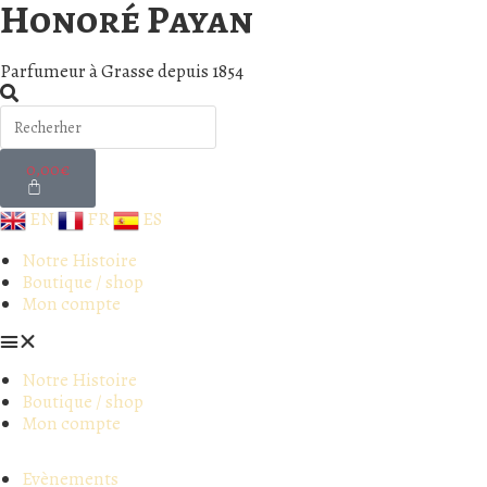
Honoré Payan
Parfumeur à Grasse depuis 1854
0,00
€
EN
FR
ES
Notre Histoire
Boutique / shop
Mon compte
Notre Histoire
Boutique / shop
Mon compte
Evènements