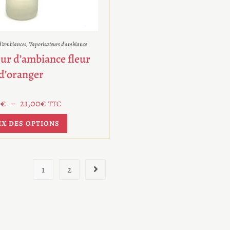
 d'ambiances
,
Vaporisateurs d'ambiance
ur d’ambiance fleur
d’oranger
0
€
–
21,00
€
TTC
IX DES OPTIONS
1
2