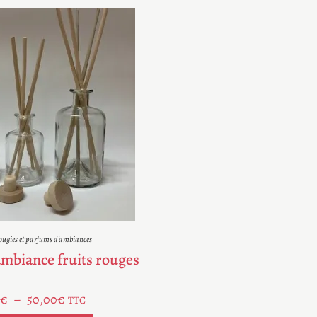
ugies et parfums d'ambiances
ambiance fruits rouges
€
–
50,00
€
TTC