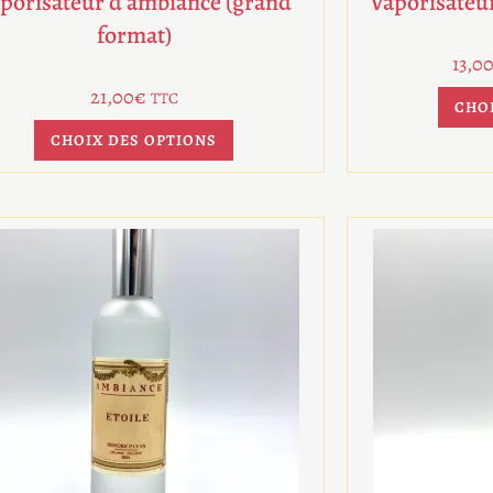
porisateur d’ambiance (grand
Vaporisateu
format)
13,0
21,00
€
TTC
CHO
CHOIX DES OPTIONS