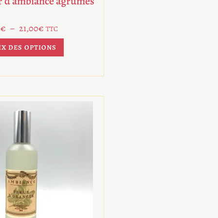
r d’ambiance agrumes
0
€
–
21,00
€
TTC
IX DES OPTIONS