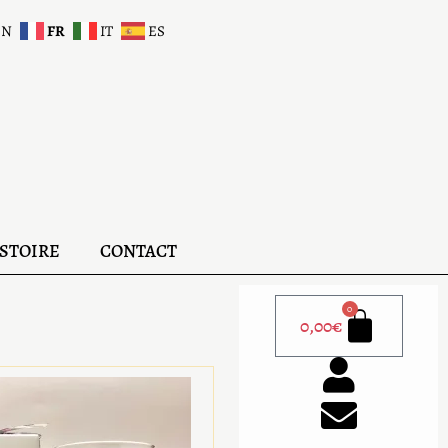
EN
FR
IT
ES
STOIRE
CONTACT
0
0,00
€