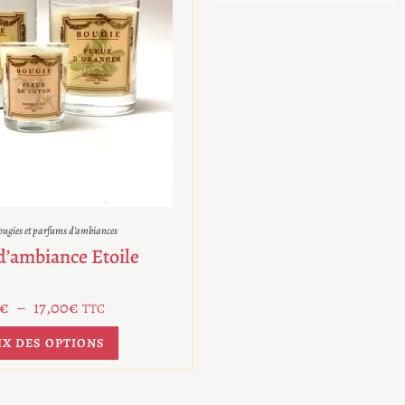
ugies et parfums d'ambiances
d’ambiance Etoile
€
–
17,00
€
TTC
IX DES OPTIONS