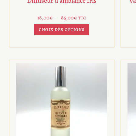
Diffuseur d’ambiance Iris
Va
18,00
€
–
85,00
€
TTC
CHOIX DES OPTIONS