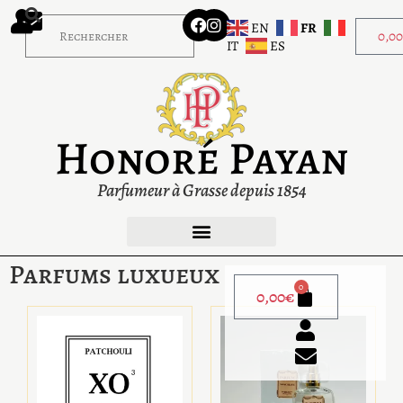
EN
FR
0,0
IT
ES
Honoré Payan
Parfumeur à Grasse depuis 1854
Parfums luxueux
0
0,00
€