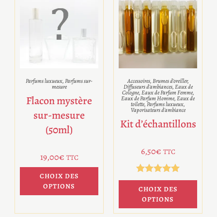
Parfums luxueux
,
Parfums sur-
Accessoires
,
Brumes d'oreiller
,
mesure
Diffuseurs d'ambiances
,
Eaux de
Cologne
,
Eaux de Parfum Femme
,
Flacon mystère
Eaux de Parfum Homme
,
Eaux de
toilette
,
Parfums luxueux
,
Vaporisateurs d'ambiance
sur-mesure
Kit d’échantillons
(50ml)
6,50
€
TTC
19,00
€
TTC
CHOIX DES
Note
5.00
OPTIONS
CHOIX DES
sur 5
OPTIONS