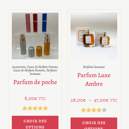
Accessoires
,
Eaux de Parfum Femme
,
Parfums luxueux
Eaux de Parfum Homme
,
Parfums
Parfum Luxe
luxueux
Parfum de poche
Ambre
8,00
€
TTC
28,00
€
–
47,00
€
TTC
Note
5.00
Note
4.00
CHOIX DES
CHOIX DES
sur 5
sur 5
OPTIONS
OPTIONS