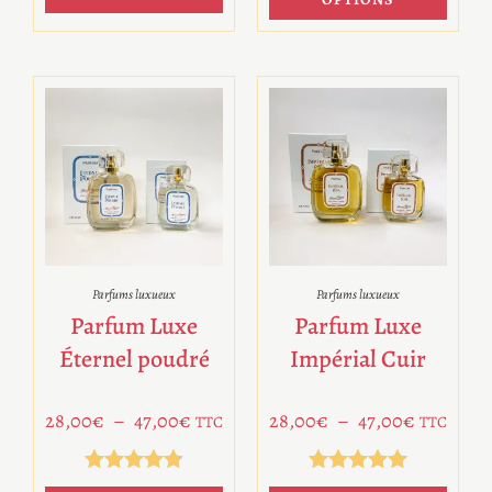
Parfums luxueux
Parfums luxueux
Parfum Luxe
Parfum Luxe
Éternel poudré
Impérial Cuir
28,00
€
–
47,00
€
28,00
€
–
47,00
€
TTC
TTC
Note
4.78
Note
5.00