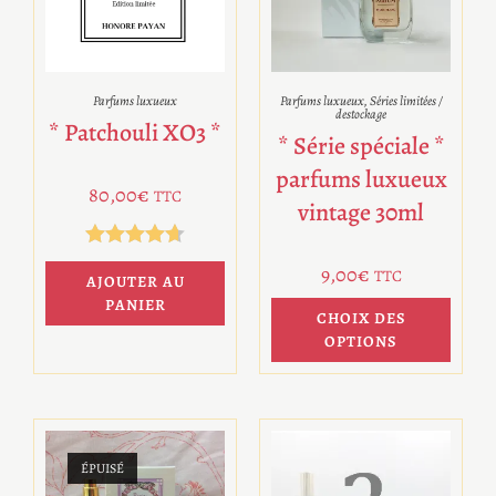
Parfums luxueux
Parfums luxueux
,
Séries limitées /
destockage
* Patchouli XO3 *
* Série spéciale *
parfums luxueux
80,00
€
TTC
vintage 30ml
Note
4.67
9,00
€
TTC
AJOUTER AU
sur 5
PANIER
CHOIX DES
OPTIONS
ÉPUISÉ