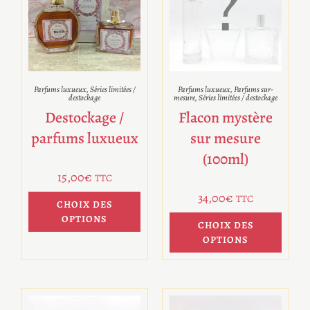
Parfums luxueux
,
Séries limitées /
Parfums luxueux
,
Parfums sur-
destockage
mesure
,
Séries limitées / destockage
Destockage /
Flacon mystère
parfums luxueux
sur mesure
(100ml)
15,00
€
TTC
34,00
€
TTC
CHOIX DES
OPTIONS
CHOIX DES
OPTIONS