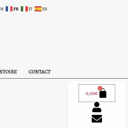
EN
FR
IT
ES
STOIRE
CONTACT
0
0,00
€