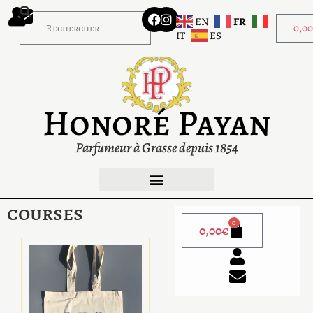
EN
FR
0,0
IT
ES
Honoré Payan
Parfumeur à Grasse depuis 1854
courses
0
0,00
€