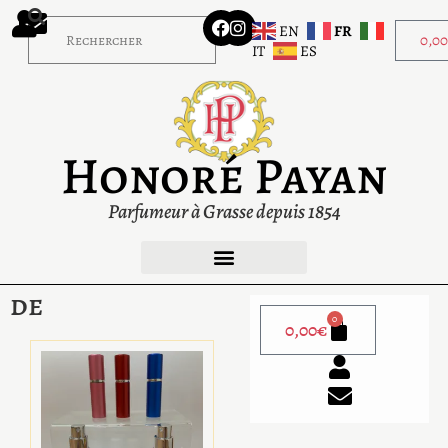
EN
FR
0,0
IT
ES
Honoré Payan
Parfumeur à Grasse depuis 1854
de
0
0,00
€