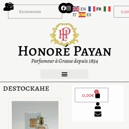
EN
FR
0,0
IT
ES
Honoré Payan
Parfumeur à Grasse depuis 1854
destockahe
0
0,00
€