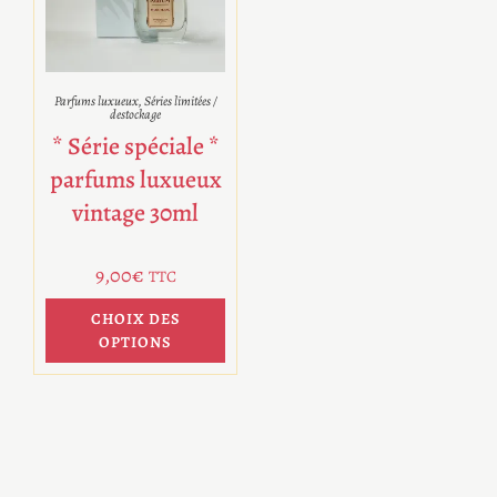
Parfums luxueux
,
Séries limitées /
destockage
* Série spéciale *
parfums luxueux
vintage 30ml
9,00
€
TTC
CHOIX DES
OPTIONS