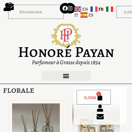
EN
FR
0,0
IT
ES
Honoré Payan
Parfumeur à Grasse depuis 1854
florale
0
0,00
€