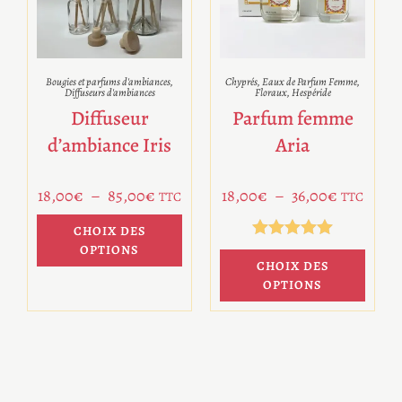
Bougies et parfums d'ambiances
,
Chyprés
,
Eaux de Parfum Femme
,
Diffuseurs d'ambiances
Floraux
,
Hespéride
Diffuseur
Parfum femme
d’ambiance Iris
Aria
18,00
€
–
85,00
€
18,00
€
–
36,00
€
TTC
TTC
CHOIX DES
OPTIONS
Note
5.00
CHOIX DES
sur 5
OPTIONS