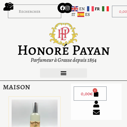
EN
FR
0,0
IT
ES
Honoré Payan
Parfumeur à Grasse depuis 1854
maison
0
0,00
€