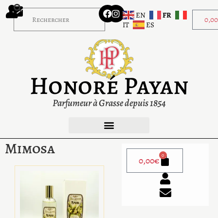
EN
FR
0,0
IT
ES
Honoré Payan
Parfumeur à Grasse depuis 1854
Mimosa
0
0,00
€