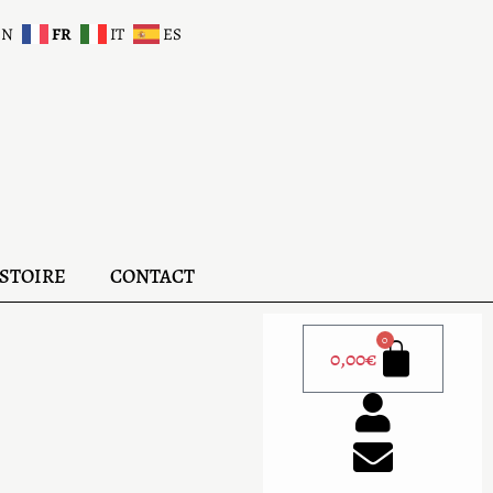
EN
FR
IT
ES
STOIRE
CONTACT
0
0,00
€