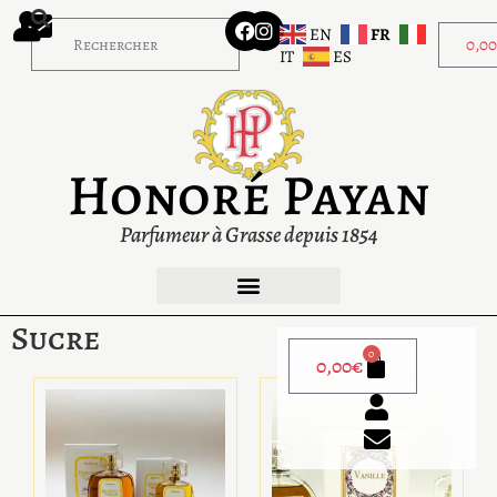
EN
FR
0,0
IT
ES
Honoré Payan
Parfumeur à Grasse depuis 1854
Sucre
0
0,00
€