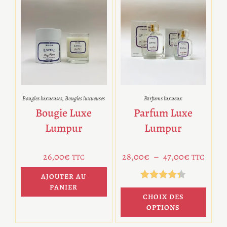
Bougies luxueuses
,
Bougies luxueuses
Parfums luxueux
Bougie Luxe
Parfum Luxe
Lumpur
Lumpur
26,00
€
28,00
€
–
47,00
€
TTC
TTC
AJOUTER AU
PANIER
Note
4.33
CHOIX DES
sur 5
OPTIONS