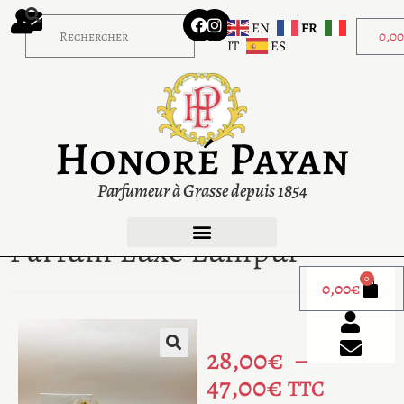
EN
FR
0,0
IT
ES
Honoré Payan
Parfumeur à Grasse depuis 1854
Parfum Luxe Lumpur
0
0,00
€
28,00
€
–
47,00
€
TTC