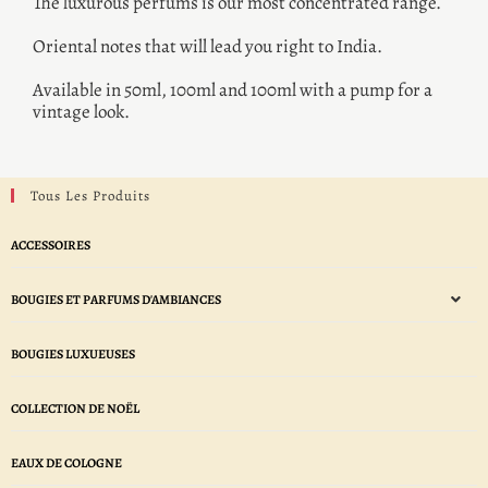
The luxurous perfums is our most concentrated range.
Oriental notes that will lead you right to India.
Available in 50ml, 100ml and 100ml with a pump for a
vintage look.
Tous Les Produits
ACCESSOIRES
BOUGIES ET PARFUMS D'AMBIANCES
BOUGIES LUXUEUSES
COLLECTION DE NOËL
EAUX DE COLOGNE