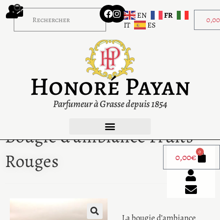
EN
FR
0,0
IT
ES
Honoré Payan
Parfumeur à Grasse depuis 1854
Bougie d’ambiance Fruits
0
Rouges
0,00
€
La bougie d’ambiance