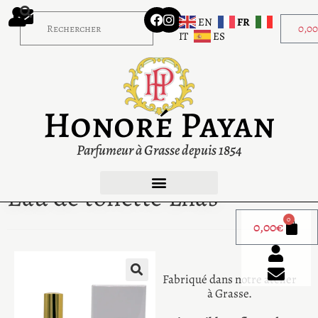
EN
FR
0,0
IT
ES
Honoré Payan
Parfumeur à Grasse depuis 1854
Eau de toilette Lilas
0
0,00
€
Fabriqué dans notre atelier
à Grasse.