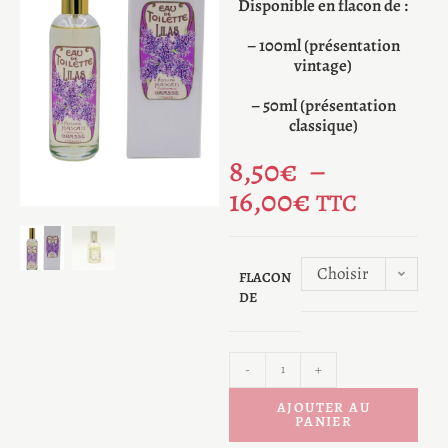
Disponible en flacon de :
– 100ml (présentation
vintage)
– 50ml (présentation
classique)
8,50
€
–
16,00
€
TTC
Choisir
FLACON
DE
une
option
-
+
AJOUTER AU
PANIER