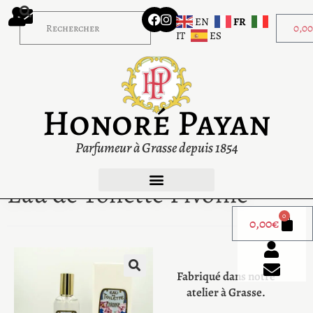
EN
FR
0,0
IT
ES
Honoré Payan
Parfumeur à Grasse depuis 1854
Eau de Toilette Pivoine
0
0,00
€
Fabriqué dans notre
atelier à Grasse.