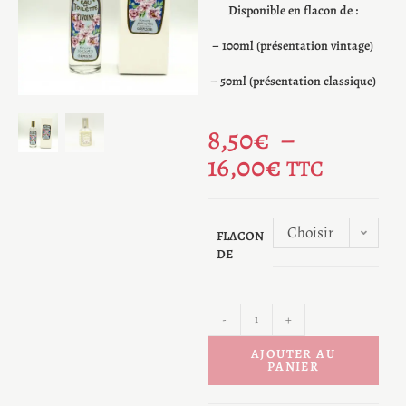
Disponible en flacon de :
– 100ml (présentation vintage)
– 50ml (présentation classique)
8,50
€
–
16,00
€
TTC
Choisir
FLACON
DE
une
option
-
+
AJOUTER AU
PANIER