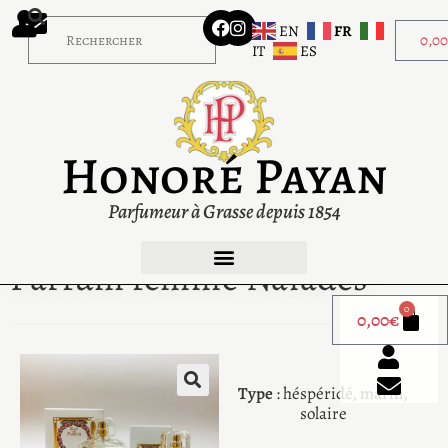
EN
FR
0,0
IT
ES
Honoré Payan
Parfumeur à Grasse depuis 1854
Parfum femme Naïades
0
0,00
€
Type
: héspéridé, marin,
solaire