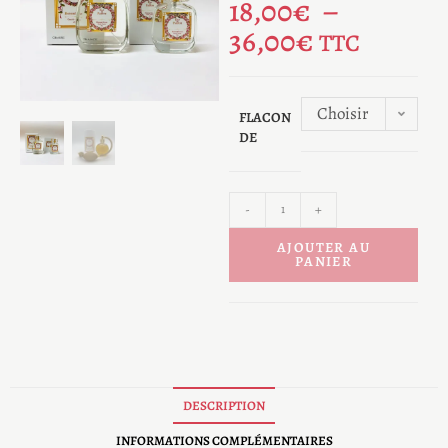
18,00
€
–
36,00
€
TTC
Choisir
FLACON
DE
une
option
-
+
AJOUTER AU
PANIER
DESCRIPTION
INFORMATIONS COMPLÉMENTAIRES