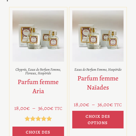
Chyprés
,
Eaux de Parfum Femme
,
Eaux de Parfum Femme
,
Hespéride
Floraux
,
Hespéride
Parfum femme
Parfum femme
Naïades
Aria
18,00
€
–
36,00
€
TTC
18,00
€
–
36,00
€
TTC
CHOIX DES
OPTIONS
Note
5.00
CHOIX DES
sur 5