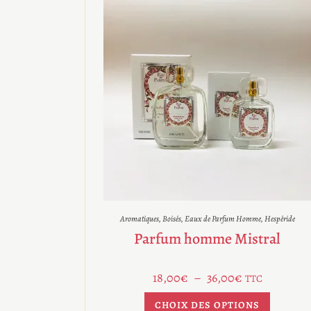
Aromatiques
,
Boisés
,
Eaux de Parfum Homme
,
Hespéride
Parfum homme Mistral
18,00
€
–
36,00
€
TTC
CHOIX DES OPTIONS