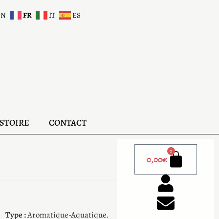
EN
FR
IT
ES
STOIRE
CONTACT
0
0,00
€
Type :
Aromatique-Aquatique.