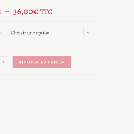
€
–
36,00
€
TTC
Choisir une option
E
+
AJOUTER AU PANIER