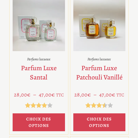
Parfums luxueux
Parfums luxueux
Parfum Luxe
Parfum Luxe
Santal
Patchouli Vanillé
28,00
€
–
47,00
€
28,00
€
–
47,00
€
TTC
TTC
Note
4.00
Note
CHOIX DES
CHOIX DES
sur 5
3.50
OPTIONS
OPTIONS
sur 5