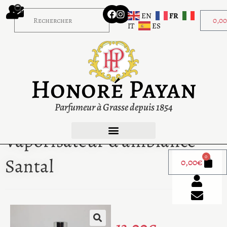
EN
FR
0,0
IT
ES
Honoré Payan
Parfumeur à Grasse depuis 1854
Vaporisateur d’ambiance
0
Santal
0,00
€