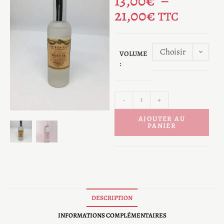
13,00
€
–
21,00
€
TTC
Choisir
VOLUME
:
une
option
-
+
AJOUTER AU
PANIER
DESCRIPTION
INFORMATIONS COMPLÉMENTAIRES