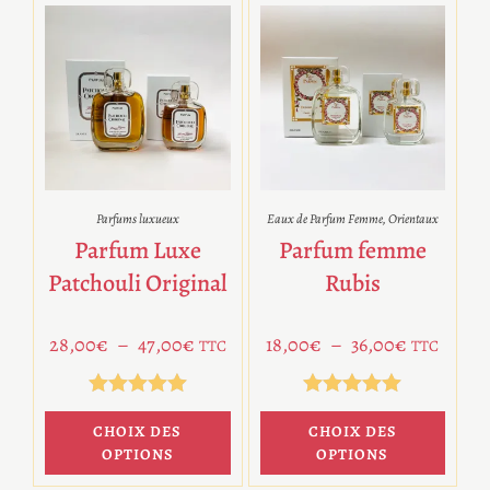
Parfums luxueux
Eaux de Parfum Femme
,
Orientaux
Parfum Luxe
Parfum femme
Patchouli Original
Rubis
28,00
€
–
47,00
€
18,00
€
–
36,00
€
TTC
TTC
Note
5.00
Note
5.00
CHOIX DES
CHOIX DES
sur 5
sur 5
OPTIONS
OPTIONS