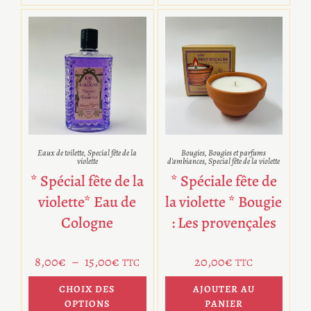
Eaux de toilette
,
Special fête de la
Bougies
,
Bougies et parfums
violette
d'ambiances
,
Special fête de la violette
* Spécial fête de la
* Spéciale fête de
violette* Eau de
la violette * Bougie
Cologne
: Les provençales
8,00
€
–
15,00
€
20,00
€
TTC
TTC
CHOIX DES
AJOUTER AU
OPTIONS
PANIER