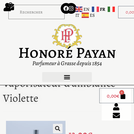
EN
FR
0,0
IT
ES
Honoré Payan
Parfumeur à Grasse depuis 1854
Vaporisateur d’ambiance
0
Violette
0,00
€