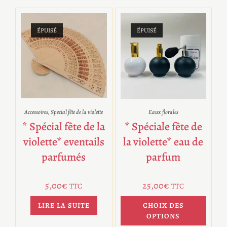
ÉPUISÉ
ÉPUISÉ
Accessoires
,
Special fête de la violette
Eaux florales
* Spécial fête de la
* Spéciale fête de
violette* eventails
la violette* eau de
parfumés
parfum
5,00
€
25,00
€
TTC
TTC
LIRE LA SUITE
CHOIX DES
OPTIONS