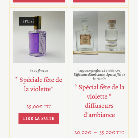
ÉPUISÉ
Eaux florales
Bougies et parfums d'ambiances
,
Diffuseurs d'ambiances
,
Special fête de
* Spéciale fête de
la violette
* Spécial fête de la
la violette*
violette *
diffuseurs
25,00
€
TTC
d’ambiance
LIRE LA SUITE
20,00
€
–
35,00
€
TTC