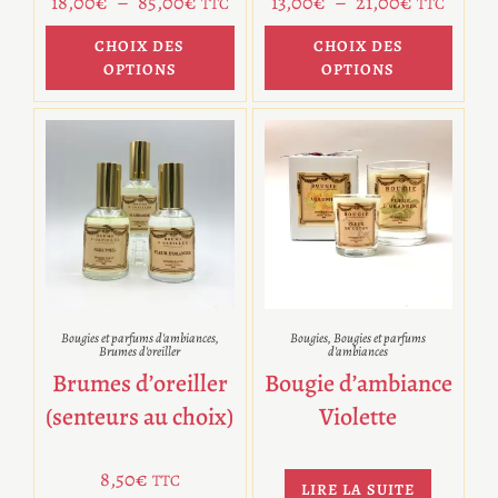
18,00
€
–
85,00
€
13,00
€
–
21,00
€
TTC
TTC
CHOIX DES
CHOIX DES
OPTIONS
OPTIONS
Bougies et parfums d'ambiances
,
Bougies
,
Bougies et parfums
Brumes d'oreiller
d'ambiances
Brumes d’oreiller
Bougie d’ambiance
(senteurs au choix)
Violette
8,50
€
TTC
LIRE LA SUITE