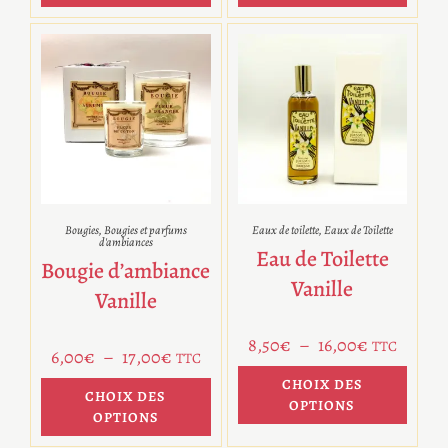
Bougies
,
Bougies et parfums
Eaux de toilette
,
Eaux de Toilette
d'ambiances
Eau de Toilette
Bougie d’ambiance
Vanille
Vanille
8,50
€
–
16,00
€
TTC
6,00
€
–
17,00
€
TTC
CHOIX DES
CHOIX DES
OPTIONS
OPTIONS