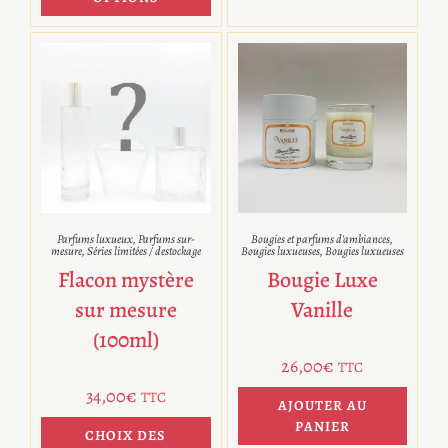
Parfums luxueux
,
Parfums sur-
Bougies et parfums d'ambiances
,
mesure
,
Séries limitées / destockage
Bougies luxueuses
,
Bougies luxueuses
Flacon mystère
Bougie Luxe
sur mesure
Vanille
(100ml)
26,00
€
TTC
34,00
€
TTC
AJOUTER AU
PANIER
CHOIX DES