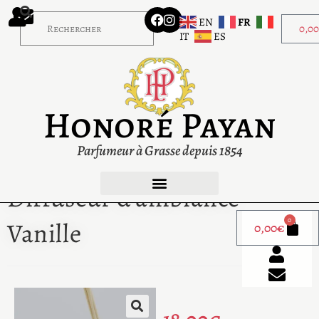
EN
FR
0,0
IT
ES
Honoré Payan
Parfumeur à Grasse depuis 1854
Diffuseur d’ambiance
0
Vanille
0,00
€