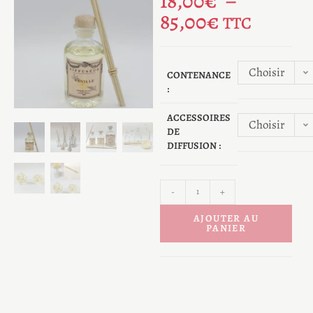
18,00
€
–
85,00
€
TTC
Choisir
CONTENANCE
:
une
option
ACCESSOIRES
Choisir
DE
DIFFUSION :
une
option
-
+
AJOUTER AU
PANIER