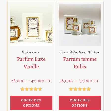
Parfums luxueux
Eaux de Parfum Femme
,
Orientaux
Parfum Luxe
Parfum femme
Vanille
Rubis
28,00
€
–
47,00
€
18,00
€
–
36,00
€
TTC
TTC
Note
4.75
Note
5.00
CHOIX DES
CHOIX DES
sur 5
sur 5
OPTIONS
OPTIONS