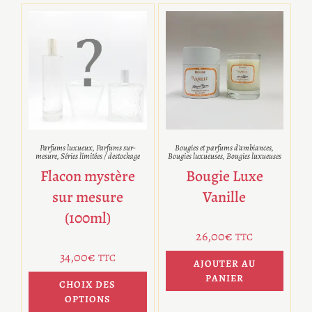
Parfums luxueux
,
Parfums sur-
Bougies et parfums d'ambiances
,
mesure
,
Séries limitées / destockage
Bougies luxueuses
,
Bougies luxueuses
Flacon mystère
Bougie Luxe
sur mesure
Vanille
(100ml)
26,00
€
TTC
34,00
€
TTC
AJOUTER AU
PANIER
CHOIX DES
OPTIONS