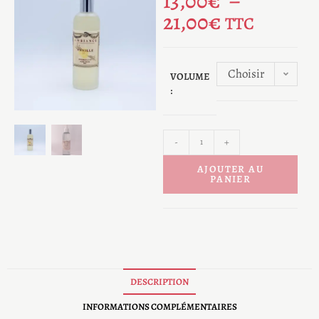
13,00
€
–
21,00
€
TTC
Choisir
VOLUME
:
une
option
-
+
AJOUTER AU
PANIER
DESCRIPTION
INFORMATIONS COMPLÉMENTAIRES