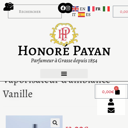
EN
FR
0,0
IT
ES
Honoré Payan
Parfumeur à Grasse depuis 1854
Vaporisateur d’ambiance
0
Vanille
0,00
€