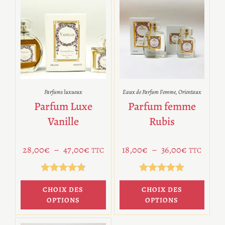
Parfums luxueux
Eaux de Parfum Femme
,
Orientaux
Parfum Luxe
Parfum femme
Vanille
Rubis
28,00
€
–
47,00
€
18,00
€
–
36,00
€
TTC
TTC
Note
4.75
Note
5.00
CHOIX DES
CHOIX DES
sur 5
sur 5
OPTIONS
OPTIONS